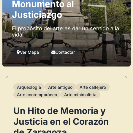
Monumento al
Justiciazgo
El propósito del arte es dar un sentido a la
vida.
Ver Mapa
Contactar
Arqueología
Arte antiguo
Arte callejero
Arte contemporáneo
Arte minimalista
Un Hito de Memoria y
Justicia en el Corazón
de Zaragoza