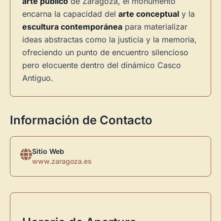
arte público
de Zaragoza, el monumento
encarna la capacidad del
arte conceptual
y la
Novedad: Tu Panel de Usuario
escultura contemporánea
para materializar
ideas abstractas como la justicia y la memoria,
Directorio de Arte
estrena su nuevo
Panel de Usuario
: tu
ofreciendo un punto de encuentro silencioso
centro de control para gestionar todo tu arte.
pero elocuente dentro del dinámico Casco
Antiguo.
Publica y gestiona tus obras
Administra tu Espacio de Arte
Crea eventos y noticias
Información de Contacto
Recibe y responde mensajes
Sigue las visitas de tus obras
Sitio Web
www.zaragoza.es
Crear cuenta y abrir mi Panel
Explorar obras