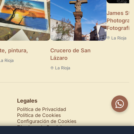
James Stu
Photograp
Fotografía
La Rioja
te, pintura,
Crucero de San
Lázaro
La Rioja
La Rioja
Legales
Política de Privacidad
Política de Cookies
Configuración de Cookies
Términos de Servicio
Contacto