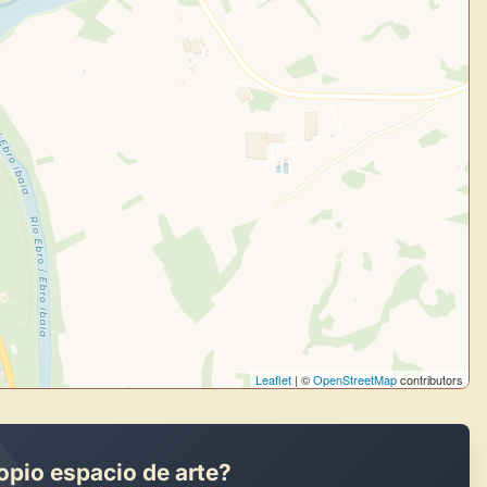
Crea eventos y noticias
Explorar obras
Leaflet
| ©
OpenStreetMap
contributors
opio espacio de arte?