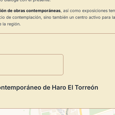
ción de obras contemporáneas
, así como exposiciones te
acio de contemplación, sino también un centro activo para l
 la región.
ontemporáneo de Haro El Torreón
Novedad: Tu Panel 
Directorio de Arte
estrena su n
centro de control para gestionar 