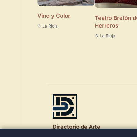
Vino y Color
Teatro Bretón d
Herreros
La Rioja
La Rioja
Directorio de Arte