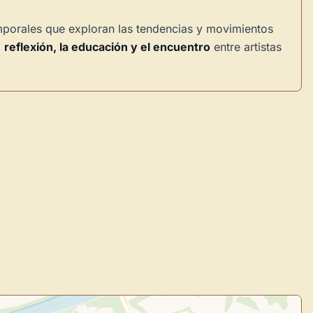
mporales que exploran las tendencias y movimientos
a
reflexión, la educación y el encuentro
entre artistas
×
de Usuario
uevo
Panel de Usuario
: tu
todo tu arte.