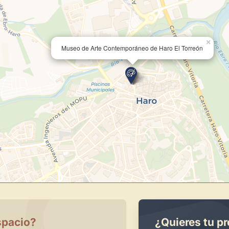
Publica y gestiona tus obras
Administra tu Espacio de Arte
×
Recibe y responde mensajes
Museo de Arte Contemporáneo de Haro El Torreón
Sigue las visitas de tus obras
Crear cuenta y abrir mi Panel
spacio?
¿Quieres tu pr