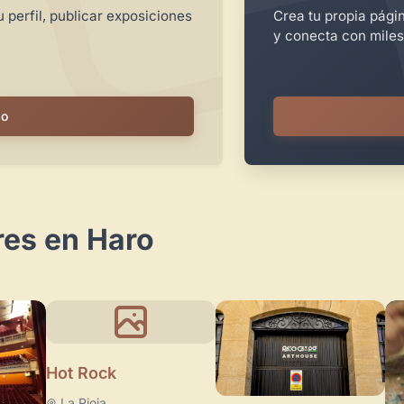
 perfil, publicar exposiciones
Crea tu propia pági
y conecta con miles
io
res en Haro
Hot Rock
La Rioja