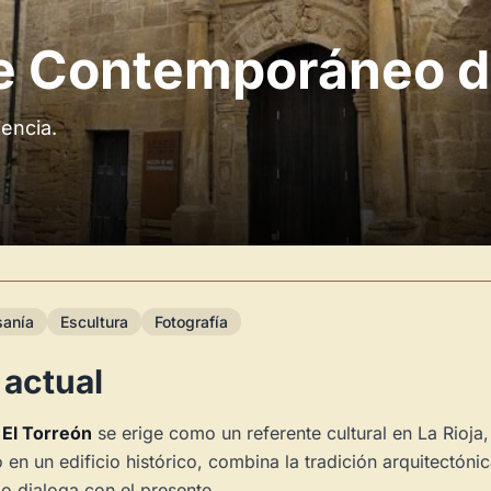
e Contemporáneo de
iencia.
sanía
Escultura
Fotografía
 actual
El Torreón
se erige como un referente cultural en La Rioja
 en un edificio histórico, combina la tradición arquitectón
o dialoga con el presente.