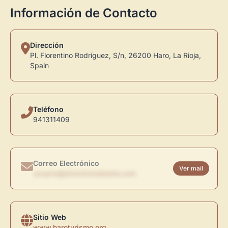
Información de Contacto
Dirección
Pl. Florentino Rodríguez, S/n, 26200 Haro, La Rioja,
Spain
Teléfono
941311409
Correo Electrónico
Ver mail
usuario@directoriodearte.com
Sitio Web
www.haroturismo.org