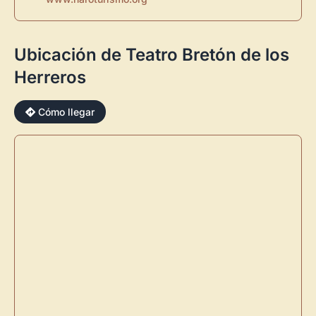
Ubicación de Teatro Bretón de los
Herreros
×
Cómo llegar
Novedad: Tu Panel de Usuario
Directorio de Arte
estrena su nuevo
Panel de Usuario
: tu
centro de control para gestionar todo tu arte.
Publica y gestiona tus obras
Administra tu Espacio de Arte