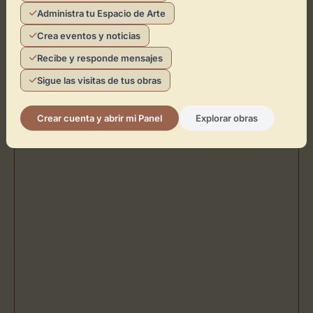
Administra tu Espacio de Arte
Esencia Artística
Crea eventos y noticias
Cómo llegar
Recibe y responde mensajes
Sigue las visitas de tus obras
Crear cuenta y abrir mi Panel
Explorar obras