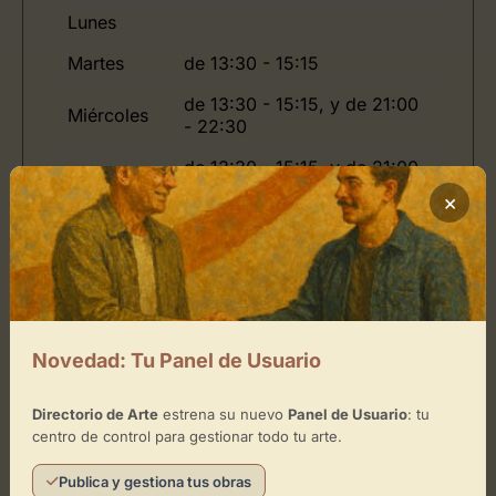
Lunes
Martes
de 13:30 - 15:15
de 13:30 - 15:15, y de 21:00
Miércoles
- 22:30
de 13:30 - 15:15, y de 21:00
Jueves
- 22:30
×
de 13:30 - 15:15, y de 21:00
Viernes
- 22:30
de 13:30 - 15:15, y de 21:00
Sábado
- 22:30
Domingo
Novedad: Tu Panel de Usuario
Directorio de Arte
estrena su nuevo
Panel de Usuario
: tu
centro de control para gestionar todo tu arte.
Ubicación de Restaurante Yain: Un
Publica y gestiona tus obras
Espacio Gastronómico con