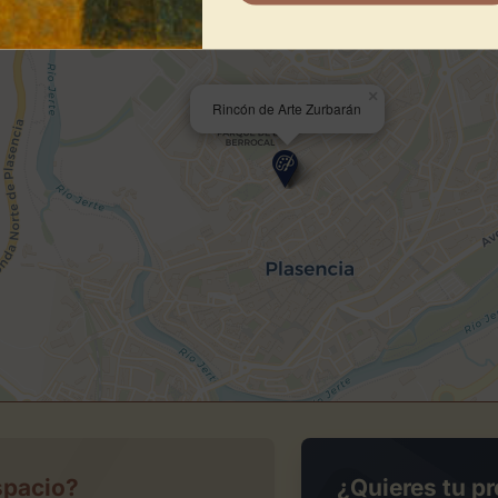
×
Rincón de Arte Zurbarán
spacio?
¿Quieres tu pr