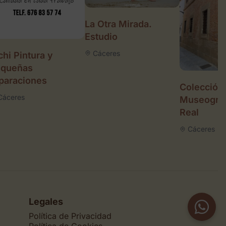
La Otra Mirada.
Estudio
Cáceres
chi Pintura y
equeñas
paraciones
Colección
Cáceres
Museográf
Real
Cáceres
Legales
Política de Privacidad