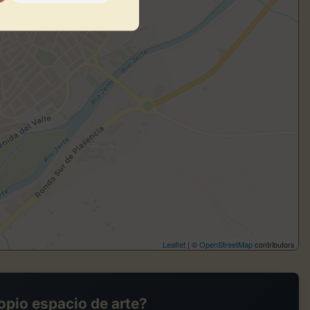
Leaflet
| ©
OpenStreetMap
contributors
opio espacio de arte?