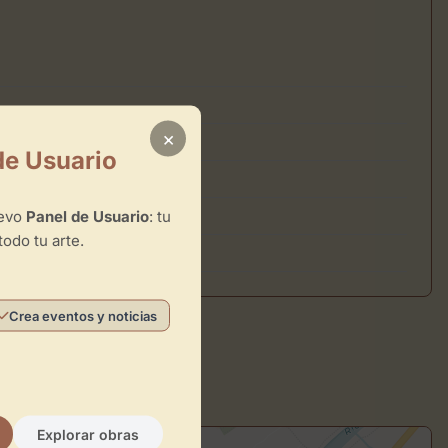
×
de Usuario
uevo
Panel de Usuario
: tu
todo tu arte.
Crea eventos y noticias
Explorar obras