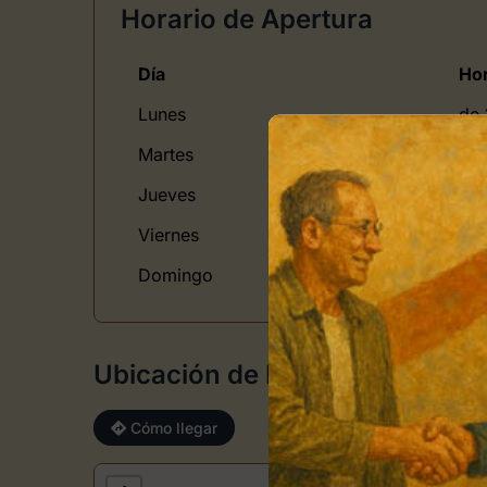
Horario de Apertura
Día
Hor
Lunes
de 
Martes
de 
Jueves
de 
Viernes
de 
Domingo
de 
Ubicación de Rincón de Arte Z
Cómo llegar