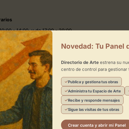
arios
10:00 - 14:00, y de 17:00 - 20:00
10:00 - 14:00, y de 17:00 - 20:00
Novedad: Tu Panel 
10:00 - 14:00, y de 17:00 - 20:00
10:00 - 14:00, y de 17:00 - 20:00
Directorio de Arte
estrena su n
centro de control para gestionar 
-
Publica y gestiona tus obras
Administra tu Espacio de Arte
urbarán
Recibe y responde mensajes
Sigue las visitas de tus obras
Crear cuenta y abrir mi Panel