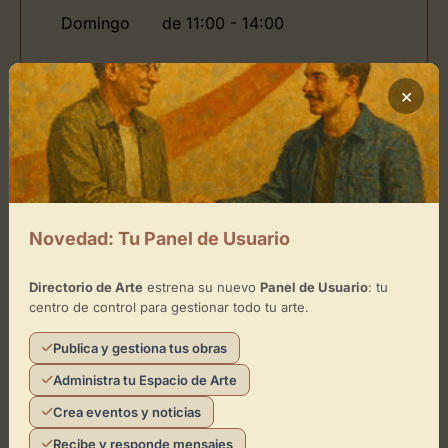
Domingo
de 11:00 - 14:00
×
Ubicación de Seville Art Gallery
Cómo llegar
+
Novedad: Tu Panel de Usuario
−
Directorio de Arte
estrena su nuevo
Panel de Usuario
: tu
×
centro de control para gestionar todo tu arte.
Seville Art Gallery
Publica y gestiona tus obras
Toca el mapa para interactuar
Administra tu Espacio de Arte
Activar Mapa
Crea eventos y noticias
Recibe y responde mensajes