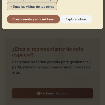
Sigue las visitas de tus obras
Crear cuenta y abrir mi Panel
Explorar obras
Leaflet
| ©
OpenStreetMap
contributors
¿Eres el representante de este
espacio?
Reclámalo de forma gratuita para gestionar su
perfil, publicar exposiciones y añadir obras de
arte.
Reclamar Espacio