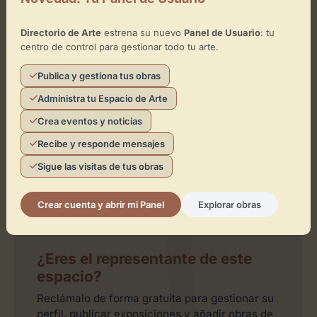
×
Sporting Club Russafa
Directorio de Arte
estrena su nuevo
Panel de Usuario
: tu
centro de control para gestionar todo tu arte.
Toca el mapa para interactuar
Publica y gestiona tus obras
Activar Mapa
Administra tu Espacio de Arte
Crea eventos y noticias
Recibe y responde mensajes
Sigue las visitas de tus obras
Leaflet
| ©
OpenStreetMap
contributors
Crear cuenta y abrir mi Panel
Explorar obras
¿Eres el representante de este
espacio?
Reclámalo de forma gratuita para gestionar su
perfil, publicar exposiciones y añadir obras de