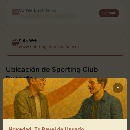
Correo Electrónico
Ver mail
usuario@directoriodearte.com
Sitio Web
www.sportingclubrussafa.com
Ubicación de Sporting Club
Russafa
×
Cómo llegar
+
−
Novedad: Tu Panel de Usuario