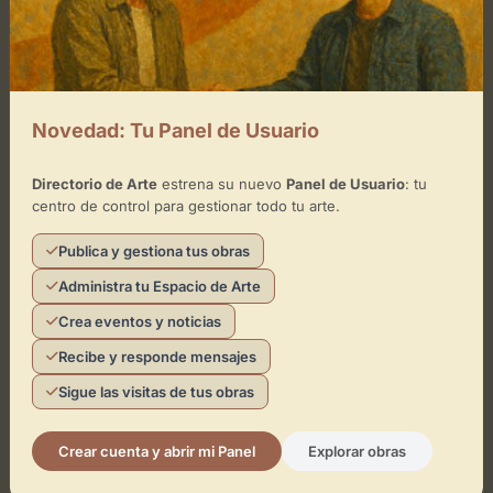
Leaflet
| ©
OpenStreetMap
contributors
Novedad: Tu Panel de Usuario
Directorio de Arte
estrena su nuevo
Panel de Usuario
: tu
¿Eres el representante de este
centro de control para gestionar todo tu arte.
espacio?
Publica y gestiona tus obras
Reclámalo de forma gratuita para gestionar su
Administra tu Espacio de Arte
perfil, publicar exposiciones y añadir obras de
arte.
Crea eventos y noticias
Recibe y responde mensajes
Sigue las visitas de tus obras
Reclamar Espacio
Crear cuenta y abrir mi Panel
Explorar obras