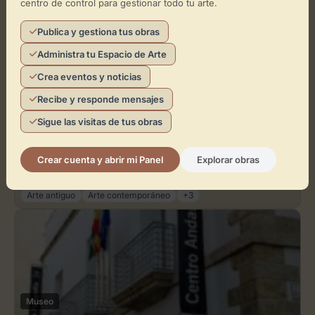
centro de control para gestionar todo tu arte.
Arte antiguo
Arte contemporáneo
+3
Publica y gestiona tus obras
Administra tu Espacio de Arte
Crea eventos y noticias
Recibe y responde mensajes
Sigue las visitas de tus obras
Museo
Museo de Arte Doña Pakyta
Crear cuenta y abrir mi Panel
Explorar obras
Almería
Arte antiguo
Arte contemporáneo
+3
Museo