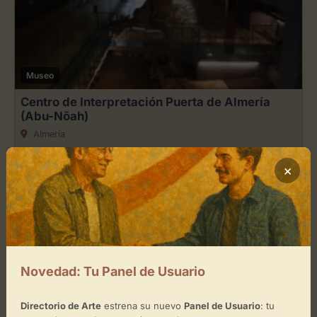
Museo
Centro de Interpretación Puerta de Almería
(Abu-Nõah)
Almería
Arqueología
Arte antiguo
+3
×
Museo
Novedad: Tu Panel de Usuario
Museo del Realismo Español Contemporáneo
Directorio de Arte
estrena su nuevo
Panel de Usuario
: tu
Almería