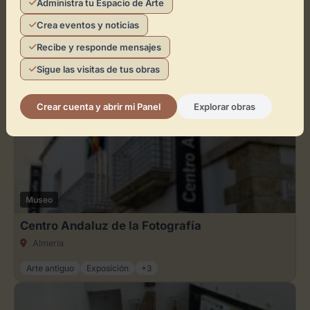
Administra tu Espacio de Arte
Crea eventos y noticias
Museo
Recibe y responde mensajes
Museo de Arte Doña Pakyta
Sigue las visitas de tus obras
Almería
Arte antiguo
Arte contemporáneo
+3
Crear cuenta y abrir mi Panel
Explorar obras
Museo
Centro Andaluz de la Fotografía
Almería
Arte antiguo
Exposición
+3