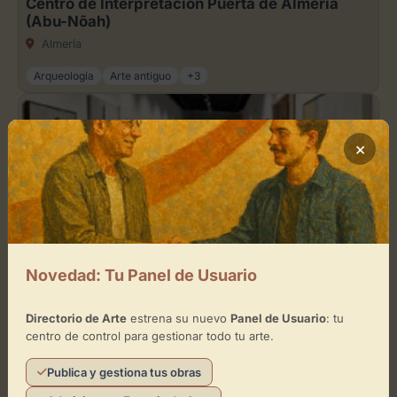
Centro de Interpretación Puerta de Almería
(Abu-Nõah)
Almería
Arqueología
Arte antiguo
+3
×
Museo
Museo del Realismo Español Contemporáneo
Almería
Novedad: Tu Panel de Usuario
Arte antiguo
Arte contemporáneo
+3
Directorio de Arte
estrena su nuevo
Panel de Usuario
: tu
centro de control para gestionar todo tu arte.
Publica y gestiona tus obras