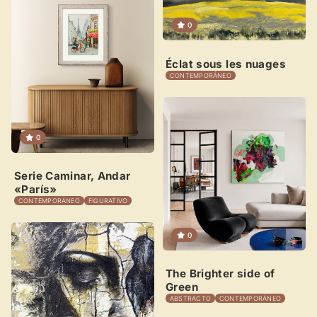
0
Éclat sous les nuages
Novedad: Tu Panel de Usuario
CONTEMPORÁNEO
Directorio de Arte
estrena su nuevo
Panel de Usuario
: tu
centro de control para gestionar todo tu arte.
0
Publica y gestiona tus obras
Administra tu Espacio de Arte
Serie Caminar, Andar
«París»
Crea eventos y noticias
CONTEMPORÁNEO
FIGURATIVO
Recibe y responde mensajes
0
Sigue las visitas de tus obras
The Brighter side of
Crear cuenta y abrir mi Panel
Explorar obras
Green
ABSTRACTO
CONTEMPORÁNEO