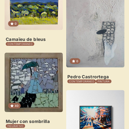
×
0
Camaïeu de bleus
CONTEMPORÁNEO
Novedad: Tu Panel de Usuario
0
Directorio de Arte
estrena su nuevo
Panel de Usuario
: tu
centro de control para gestionar todo tu arte.
Pedro Castrortega
CONTEMPORÁNEO
PINTURA
Publica y gestiona tus obras
Administra tu Espacio de Arte
Crea eventos y noticias
40
Recibe y responde mensajes
Mujer con sombrilla
Sigue las visitas de tus obras
FIGURATIVO