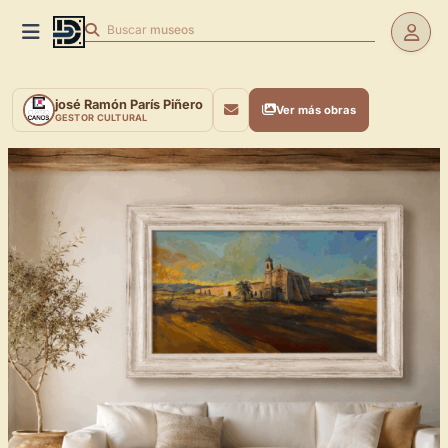
Buscar
museos
josé Ramón París Piñero
Ver más obras
GESTOR CULTURAL