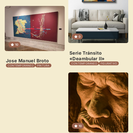
Crear cuenta y abrir mi Panel
Explorar obras
0
10
Serie Tránsito
«Deambular II»
Jose Manuel Broto
CONTEMPORÁNEO
FIGURATIVO
CONTEMPORÁNEO
PINTURA
10