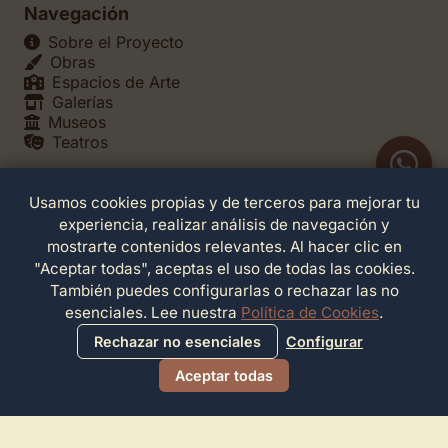
Navegación
Sobre el Proyecto
Obras
Espacios de Arte
Galerías
Museos
Teatros
Usamos cookies propias y de terceros para mejorar tu
Legales
experiencia, realizar análisis de navegación y
Política de Privacidad
mostrarte contenidos relevantes. Al hacer clic en
Política de Cookies
"Aceptar todas", aceptas el uso de todas las cookies.
Configuración de Cookies
También puedes configurarlas o rechazar las no
Términos de Servicio
esenciales. Lee nuestra
Política de Cookies
.
Contacto
Rechazar no esenciales
Configurar
Aceptar todas