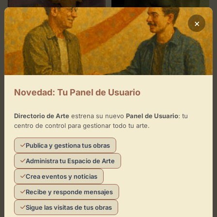
×
40
0
La primavera
Silencio en Tormenta
IMPRESIONISMO
CUBISMO
ESCULTURA
Novedad: Tu Panel de Usuario
Directorio de Arte
estrena su nuevo
Panel de Usuario
: tu
centro de control para gestionar todo tu arte.
Publica y gestiona tus obras
Administra tu Espacio de Arte
Crea eventos y noticias
10
10
Recibe y responde mensajes
Danza de Lava
Sigue las visitas de tus obras
Ascensión Espiritual en
Impresionista