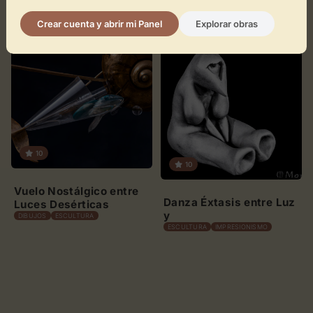
Geometría Neón
ABSTRACTO
CONCEPTUAL
CUBISMO
FUTURISMO
Crear cuenta y abrir mi Panel
Explorar obras
10
10
Vuelo Nostálgico entre
Danza Éxtasis entre Luz
Luces Desérticas
y
DIBUJOS
ESCULTURA
ESCULTURA
IMPRESIONISMO