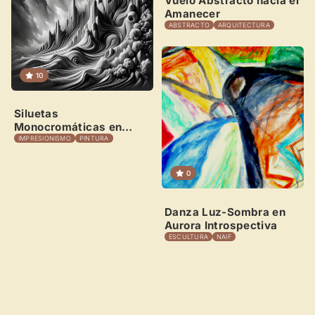
Vuelo Abstracto hacia el
Amanecer
ABSTRACTO
ARQUITECTURA
10
Siluetas
Monocromáticas en
Arcilla
IMPRESIONISMO
PINTURA
0
Danza Luz-Sombra en
Aurora Introspectiva
ESCULTURA
NAIF