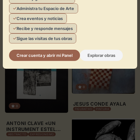
0
Administra tu Espacio de Arte
Crea eventos y noticias
Éclat sous les nuages
CONTEMPORÁNEO
Recibe y responde mensajes
Sigue las visitas de tus obras
Crear cuenta y abrir mi Panel
Explorar obras
0
JESUS CONDE AYALA
0
FIGURATIVO
PINTURA
ANTONI CLAVE «UN
INSTRUMENT ESTEL
BLANC,ESTELS AND
ABSTRACTO
EXPRESIONISMO