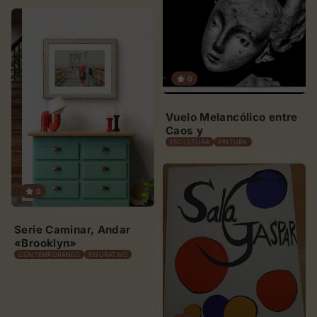
XINXETES SOBRE
FUSTA» 1989
0
Vuelo Melancólico entre
Caos y
ESCULTURA
PINTURA
0
Serie Caminar, Andar
«Brooklyn»
CONTEMPORÁNEO
FIGURATIVO