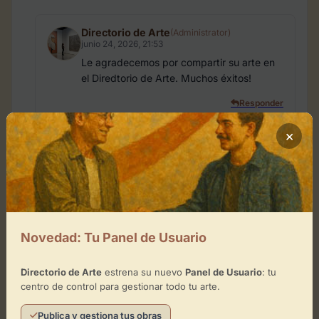
Directorio de Arte
(Administrator)
junio 24, 2026, 21:53
Le agradecemos por compartir su arte en
el Diredtorio de Arte. Muchos éxitos!
Responder
×
Obras Relacionadas
Novedad: Tu Panel de Usuario
Directorio de Arte
estrena su nuevo
Panel de Usuario
: tu
centro de control para gestionar todo tu arte.
Publica y gestiona tus obras