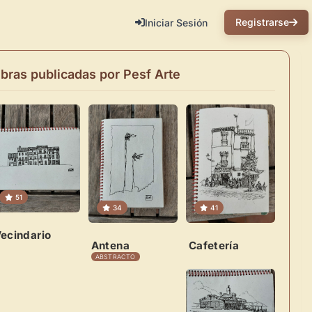
Registrarse
Iniciar Sesión
bras
publicadas
por
Pesf
Arte
51
34
41
ecindario
Antena
Cafetería
ABSTRACTO