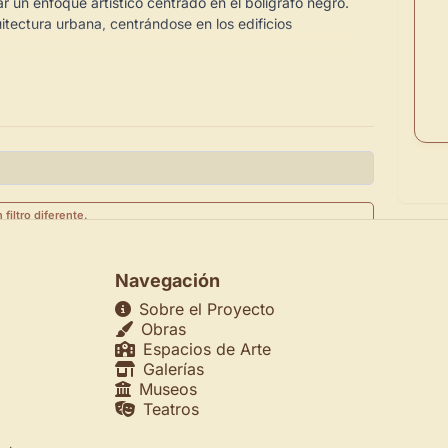
ar un enfoque artístico centrado en el bolígrafo negro.
itectura urbana, centrándose en los edificios
 nuestro entorno
losos y composiciones cuidadosas, busco resaltar la
estos espacios, invitando al espectador a apreciar la
as calles.
e la intersección entre la forma arquitectónica y la
n
filtro
diferente.
Navegación
Sobre el Proyecto
Obras
Espacios de Arte
Galerías
Museos
Teatros