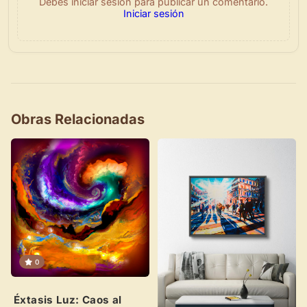
Debes iniciar sesión para publicar un comentario.
Iniciar sesión
Obras Relacionadas
×
Novedad: Tu Panel de Usuario
0
Directorio de Arte
estrena su nuevo
Panel de Usuario
: tu
centro de control para gestionar todo tu arte.
Éxtasis Luz: Caos al