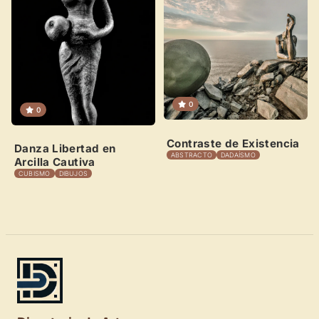
0
0
Contraste de Existencia
Danza Libertad en
ABSTRACTO
DADAÍSMO
Arcilla Cautiva
CUBISMO
DIBUJOS