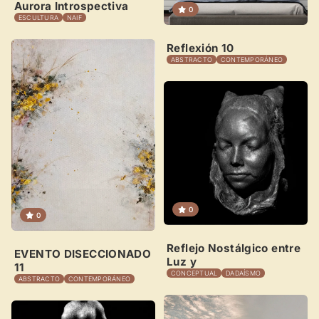
Aurora Introspectiva
Recibe y responde mensajes
0
ESCULTURA
NAIF
Sigue las visitas de tus obras
Reflexión 10
ABSTRACTO
CONTEMPORÁNEO
Crear cuenta y abrir mi Panel
Explorar obras
0
0
Reflejo Nostálgico entre
EVENTO DISECCIONADO
Luz y
11
CONCEPTUAL
DADAÍSMO
ABSTRACTO
CONTEMPORÁNEO