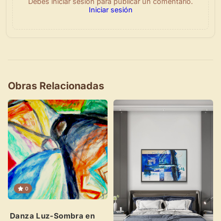
Debes iniciar sesión para publicar un comentario.
Iniciar sesión
×
Obras Relacionadas
Novedad: Tu Panel de Usuario
Directorio de Arte
estrena su nuevo
Panel de Usuario
: tu
centro de control para gestionar todo tu arte.
Publica y gestiona tus obras
0
Administra tu Espacio de Arte
Crea eventos y noticias
Danza Luz-Sombra en