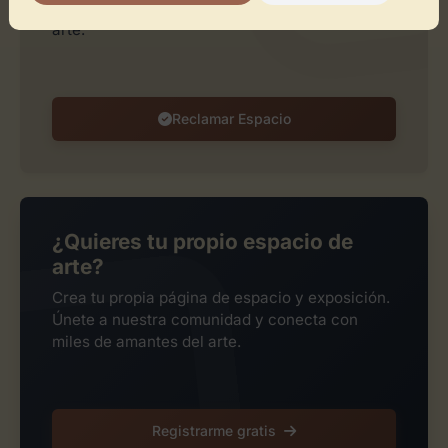
perfil, publicar exposiciones y añadir obras de
arte.
Reclamar Espacio
¿Quieres tu propio espacio de
arte?
Crea tu propia página de espacio y exposición.
Únete a nuestra comunidad y conecta con
miles de amantes del arte.
Registrarme gratis