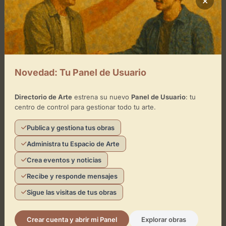
×
×
Asociación Teatral «La Tramoya»
Toca el mapa para interactuar
Activar Mapa
Novedad: Tu Panel de Usuario
Directorio de Arte
estrena su nuevo
Panel de Usuario
: tu
centro de control para gestionar todo tu arte.
Publica y gestiona tus obras
Administra tu Espacio de Arte
Leaflet
| ©
OpenStreetMap
contributors
Crea eventos y noticias
Recibe y responde mensajes
¿Eres el representante de este
Sigue las visitas de tus obras
espacio?
Reclámalo de forma gratuita para gestionar su
Crear cuenta y abrir mi Panel
Explorar obras