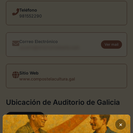
Teléfono
981552290
Correo Electrónico
Ver mail
usuario@directoriodearte.com
Sitio Web
www.compostelacultura.gal
Ubicación de Auditorio de Galicia
Cómo llegar
×