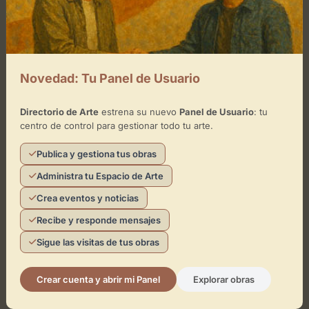
+
−
×
Auditorio de Galicia
Novedad: Tu Panel de Usuario
Toca el mapa para interactuar
Directorio de Arte
estrena su nuevo
Panel de Usuario
: tu
centro de control para gestionar todo tu arte.
Activar Mapa
Publica y gestiona tus obras
Administra tu Espacio de Arte
Crea eventos y noticias
Recibe y responde mensajes
Sigue las visitas de tus obras
Leaflet
| ©
OpenStreetMap
contributors
Crear cuenta y abrir mi Panel
Explorar obras
¿Eres el representante de este