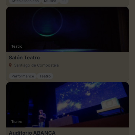
Artes escénicas
Música
+1
Teatro
Salón Teatro
Santiago de Compostela
Performance
Teatro
Teatro
Auditorio ABANCA