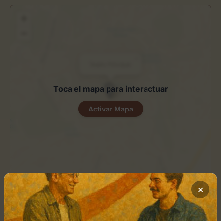
+
−
×
Teatro Principal
Toca el mapa para interactuar
Activar Mapa
×
Leaflet
| ©
OpenStreetMap
contributors