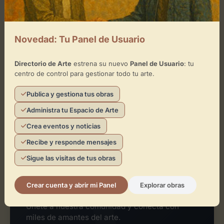
¿Eres el representante de este
espacio?
Novedad: Tu Panel de Usuario
Reclámalo de forma gratuita para gestionar su
perfil, publicar exposiciones y añadir obras de
arte.
Directorio de Arte
estrena su nuevo
Panel de Usuario
: tu
centro de control para gestionar todo tu arte.
Publica y gestiona tus obras
Reclamar Espacio
Administra tu Espacio de Arte
Crea eventos y noticias
Recibe y responde mensajes
Sigue las visitas de tus obras
¿Quieres tu propio espacio de
arte?
Crear cuenta y abrir mi Panel
Explorar obras
Crea tu propia página de espacio y exposición.
Únete a nuestra comunidad y conecta con
miles de amantes del arte.