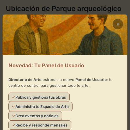
Ubicación de Parque arqueológico
de Marroquíes Bajos
×
Cómo llegar
+
−
Novedad: Tu Panel de Usuario
×
Parque arqueológico de Marroquíes Bajos
Directorio de Arte
estrena su nuevo
Panel de Usuario
: tu
centro de control para gestionar todo tu arte.
Toca el mapa para interactuar
Publica y gestiona tus obras
Activar Mapa
Administra tu Espacio de Arte
Crea eventos y noticias
Recibe y responde mensajes