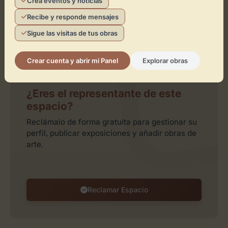
Crea eventos y noticias
Recibe y responde mensajes
Sigue las visitas de tus obras
Leaflet
| ©
OpenStreetMap
contributors
Crear cuenta y abrir mi Panel
Explorar obras
¿Eres el representante de este
espacio?
Reclámalo de forma gratuita para gestionar su
perfil, publicar exposiciones y añadir obras de
arte.
Reclamar Espacio