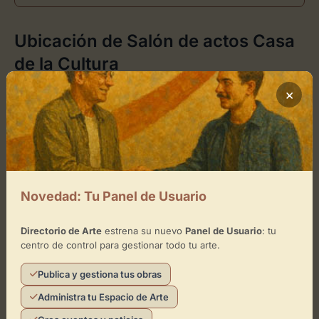
Ubicación de Salón de actos Casa
de la Cultura
×
Cómo llegar
+
−
Novedad: Tu Panel de Usuario
×
Salón de actos Casa de la Cultura
Directorio de Arte
estrena su nuevo
Panel de Usuario
: tu
Toca el mapa para interactuar
centro de control para gestionar todo tu arte.
Activar Mapa
Publica y gestiona tus obras
Administra tu Espacio de Arte