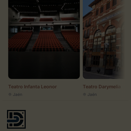
Teatro Infanta Leonor
Teatro Darymelia
Jaén
Jaén