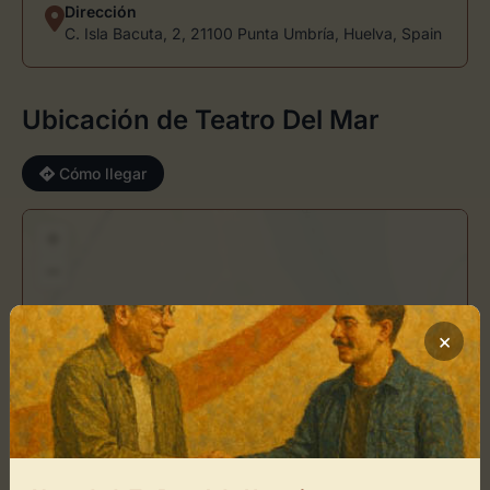
Dirección
C. Isla Bacuta, 2, 21100 Punta Umbría, Huelva, Spain
Ubicación de Teatro Del Mar
Cómo llegar
+
−
×
×
Teatro Del Mar
Toca el mapa para interactuar
Activar Mapa