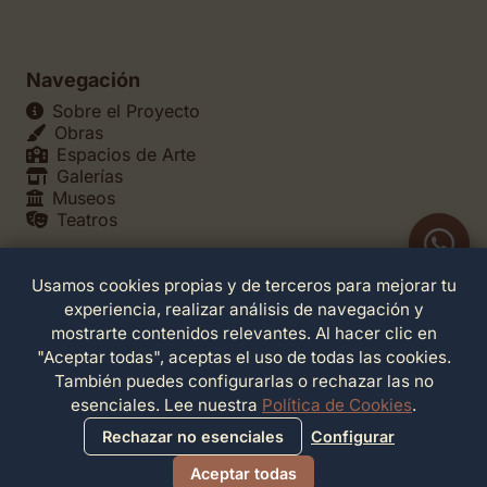
Navegación
Sobre el Proyecto
Obras
Espacios de Arte
Galerías
Museos
Teatros
Usamos cookies propias y de terceros para mejorar tu
Legales
experiencia, realizar análisis de navegación y
Política de Privacidad
mostrarte contenidos relevantes. Al hacer clic en
Política de Cookies
"Aceptar todas", aceptas el uso de todas las cookies.
Configuración de Cookies
También puedes configurarlas o rechazar las no
Términos de Servicio
esenciales. Lee nuestra
Política de Cookies
.
Contacto
Rechazar no esenciales
Configurar
Aceptar todas