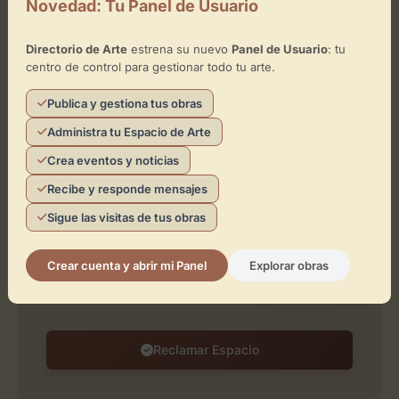
Novedad: Tu Panel de Usuario
Directorio de Arte
estrena su nuevo
Panel de Usuario
: tu
centro de control para gestionar todo tu arte.
Publica y gestiona tus obras
Leaflet
| ©
OpenStreetMap
contributors
Administra tu Espacio de Arte
Crea eventos y noticias
¿Eres el representante de este
Recibe y responde mensajes
espacio?
Sigue las visitas de tus obras
Reclámalo de forma gratuita para gestionar su
perfil, publicar exposiciones y añadir obras de
Crear cuenta y abrir mi Panel
Explorar obras
arte.
Reclamar Espacio