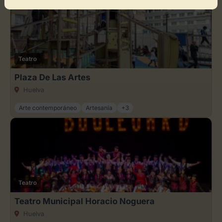
Teatro
Plaza De Las Artes
Huelva
Arte contemporáneo
Artesanía
+3
Teatro
Teatro Municipal Horacio Noguera
Huelva