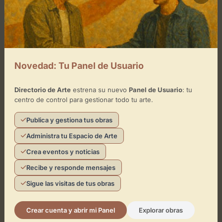
Registrarme gratis
Novedad: Tu Panel de Usuario
Otros espacios similares en Lepe
Directorio de Arte
estrena su nuevo
Panel de Usuario
: tu
centro de control para gestionar todo tu arte.
Publica y gestiona tus obras
Administra tu Espacio de Arte
Crea eventos y noticias
Teatro
Recibe y responde mensajes
Teatro Del Mar
Sigue las visitas de tus obras
Huelva
Artes escénicas
Escultura
+3
Crear cuenta y abrir mi Panel
Explorar obras