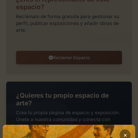
espacio?
Reclámalo de forma gratuita para gestionar su
perfil, publicar exposiciones y añadir obras de
arte.
Reclamar Espacio
¿Quieres tu propio espacio de
arte?
Crea tu propia página de espacio y exposición.
Únete a nuestra comunidad y conecta con
miles de amantes del arte.
×