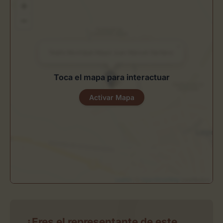
+
−
×
Teatro Municipal Mayor Juan Manuel Santana
Toca el mapa para interactuar
Activar Mapa
Leaflet
| ©
OpenStreetMap
contributors
¿Eres el representante de este