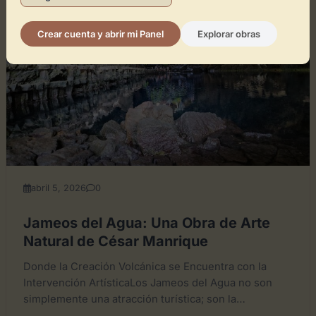
GENERAL
Crear cuenta y abrir mi Panel
Explorar obras
abril 5, 2026
0
Jameos del Agua: Una Obra de Arte
Natural de César Manrique
Donde la Creación Volcánica se Encuentra con la
Intervención ArtísticaLos Jameos del Agua no son
simplemente una atracción turística; son la
materialización del profundo diálogo...