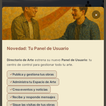
×
abril 5, 2026
0
Novedad: Tu Panel de Usuario
La Puntilla
Un Faro de Creación en el Paseo MarítimoLa Puntilla
Directorio de Arte
estrena su nuevo
Panel de Usuario
: tu
centro de control para gestionar todo tu arte.
se erige como un espacio fundamental para el arte
contemporáneo en Las Palmas de Gran Canaria,...
Publica y gestiona tus obras
Administra tu Espacio de Arte
Leer artículo
Directorio de Arte
Crea eventos y noticias
Recibe y responde mensajes
Sigue las visitas de tus obras