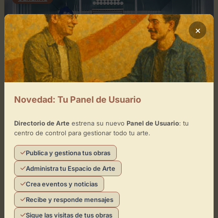
×
Novedad: Tu Panel de Usuario
febrero 11, 2025
0
Directorio de Arte
estrena su nuevo
Panel de Usuario
: tu
centro de control para gestionar todo tu arte.
Galería Comercial concept store
Publica y gestiona tus obras
Esta galería comercial ofrece moda y productos
Administra tu Espacio de Arte
exclusivos en un entorno moderno y acogedor.
Crea eventos y noticias
Recibe y responde mensajes
Leer artículo
Directorio de Arte
Sigue las visitas de tus obras