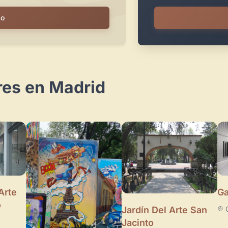
io
res en Madrid
Arte
Ga
o
Jardín Del Arte San
Jacinto