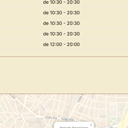
de 10:30 - 20:30
de 10:30 - 20:30
de 10:30 - 20:30
Novedad: Tu Panel 
de 10:30 - 20:30
de 12:00 - 20:00
Directorio de Arte
estrena su n
centro de control para gestionar 
Publica y gestiona tus obras
Administra tu Espacio de Arte
Recibe y responde mensajes
Sigue las visitas de tus obras
Crear cuenta y abrir mi Panel
×
Galería Canalejas