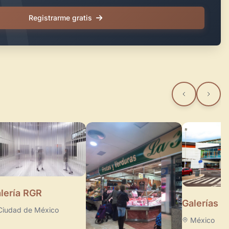
Registrarme gratis
lería RGR
Galerías A
Ciudad de México
México