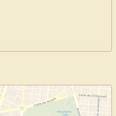
×
de Usuario
uevo
Panel de Usuario
: tu
todo tu arte.
Crea eventos y noticias
Explorar obras