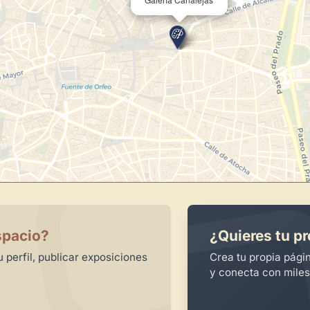
spacio?
¿Quieres tu pr
 perfil, publicar exposiciones
Crea tu propia pági
y conecta con miles