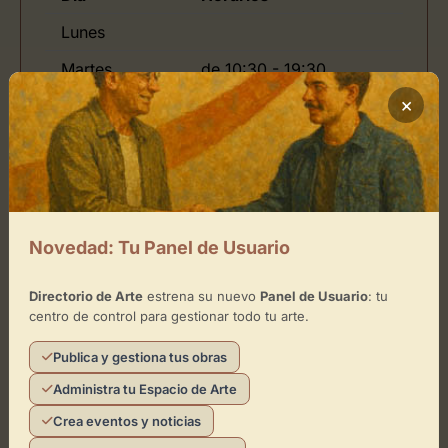
Lunes
Martes
de 10:30 - 19:30
×
Jueves
de 10:30 - 19:30
Viernes
de 10:30 - 19:30
Domingo
Novedad: Tu Panel de Usuario
Ubicación de Galería Albarrán
Directorio de Arte
estrena su nuevo
Panel de Usuario
: tu
Bourdais
centro de control para gestionar todo tu arte.
Cómo llegar
Publica y gestiona tus obras
Administra tu Espacio de Arte
Crea eventos y noticias