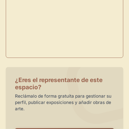
Directorio de Arte
estrena su nuevo
Panel de Usuario
: tu
centro de control para gestionar todo tu arte.
Publica y gestiona tus obras
Administra tu Espacio de Arte
Crea eventos y noticias
Recibe y responde mensajes
Sigue las visitas de tus obras
Crear cuenta y abrir mi Panel
Explorar obras
¿Eres el representante de este
espacio?
Reclámalo de forma gratuita para gestionar su
perfil, publicar exposiciones y añadir obras de
arte.