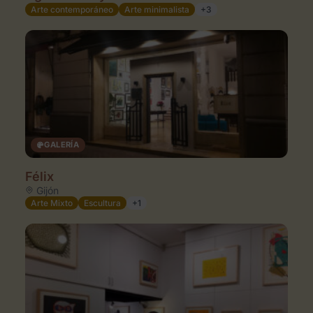
Arte contemporáneo
Arte minimalista
+3
GALERÍA
Félix
Gijón
Arte Mixto
Escultura
+1