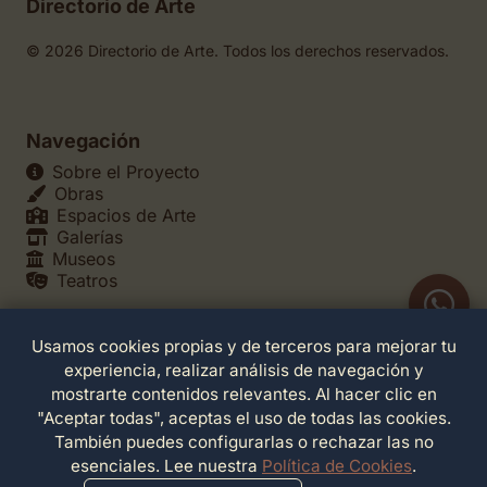
Directorio de Arte
© 2026 Directorio de Arte. Todos los derechos reservados.
Navegación
Sobre el Proyecto
Obras
Espacios de Arte
Galerías
Museos
Teatros
Usamos cookies propias y de terceros para mejorar tu
Legales
experiencia, realizar análisis de navegación y
Política de Privacidad
mostrarte contenidos relevantes. Al hacer clic en
Política de Cookies
"Aceptar todas", aceptas el uso de todas las cookies.
Configuración de Cookies
También puedes configurarlas o rechazar las no
Términos de Servicio
esenciales. Lee nuestra
Política de Cookies
.
Contacto