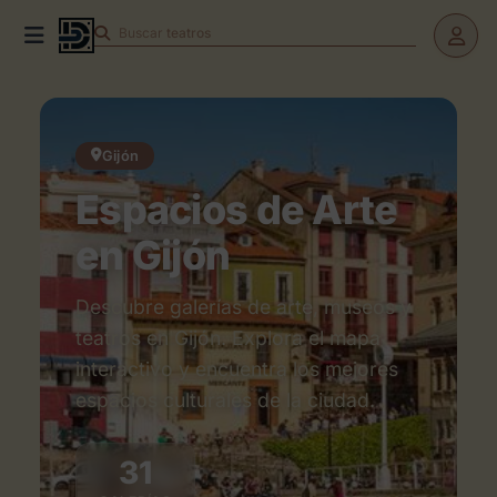
Buscar
obras
Gijón
Espacios de Arte
en Gijón
Descubre galerías de arte, museos y
teatros en Gijón. Explora el mapa
interactivo y encuentra los mejores
espacios culturales de la ciudad.
31