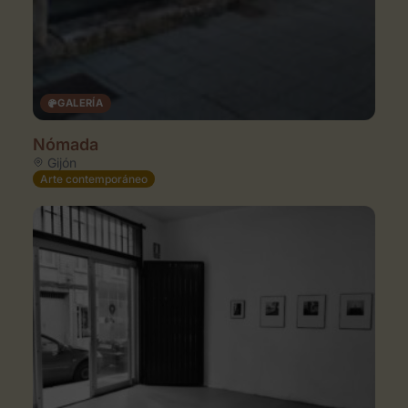
GALERÍA
Nómada
Gijón
Arte contemporáneo