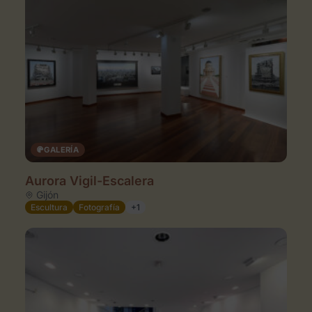
GALERÍA
Aurora Vigil-Escalera
Gijón
Escultura
Fotografía
+1