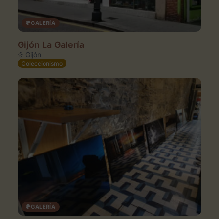
GALERÍA
Gijón La Galería
Gijón
Coleccionismo
GALERÍA