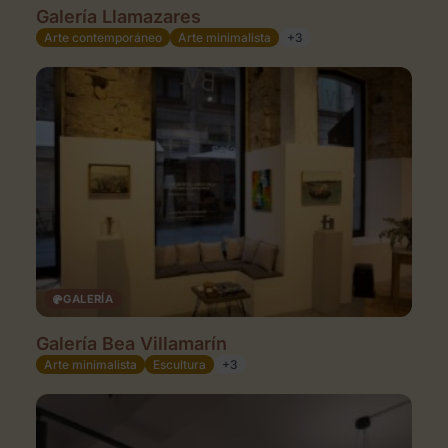
Galería Llamazares
Arte contemporáneo
Arte minimalista
+3
GALERÍA
Galería Bea Villamarín
Arte minimalista
Escultura
+3