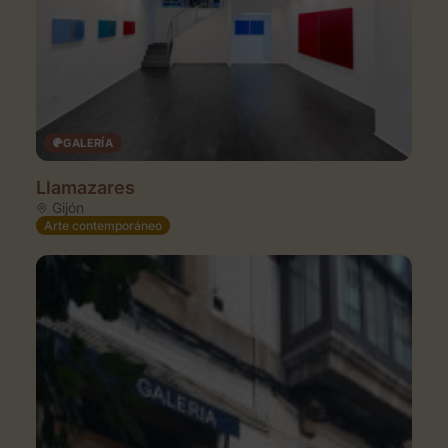
GALERÍA
Llamazares
Gijón
Arte contemporáneo