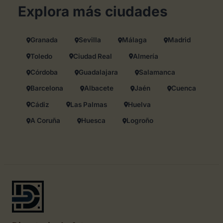
Explora más ciudades
Granada
Sevilla
Málaga
Madrid
Toledo
Ciudad Real
Almería
Córdoba
Guadalajara
Salamanca
Barcelona
Albacete
Jaén
Cuenca
Cádiz
Las Palmas
Huelva
A Coruña
Huesca
Logroño