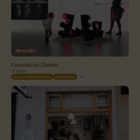
GALERÍA
Fundación Danae
Gijón
Arte contemporáneo
Instalación
+1