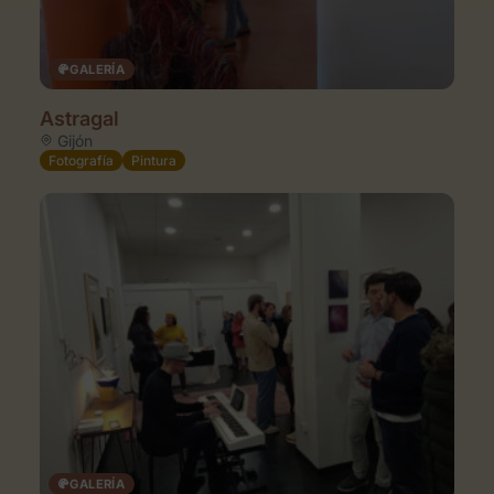
GALERÍA
Astragal
Gijón
Fotografía
Pintura
GALERÍA