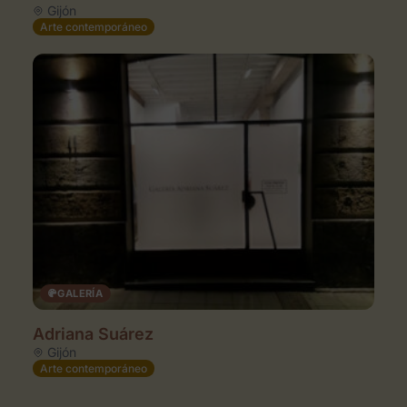
Gijón
Arte contemporáneo
GALERÍA
Adriana Suárez
Gijón
Arte contemporáneo