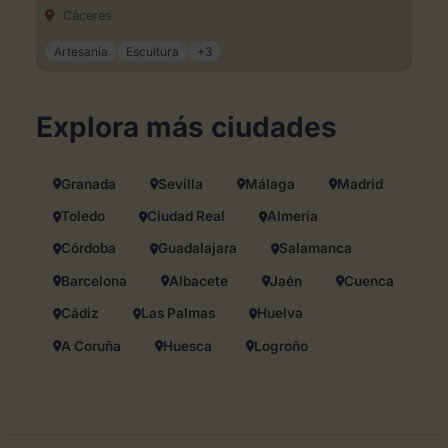
Cáceres
Artesanía
Escultura
+3
Explora más ciudades
Granada
Sevilla
Málaga
Madrid
Toledo
Ciudad Real
Almería
Córdoba
Guadalajara
Salamanca
Barcelona
Albacete
Jaén
Cuenca
Cádiz
Las Palmas
Huelva
A Coruña
Huesca
Logroño