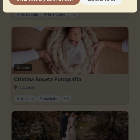
Cáceres
Arqueología
Arte antiguo
+3
Espacios en la zona
Galería
Cristina Boceta Fotografía
Cáceres
Arte local
Exposición
+3