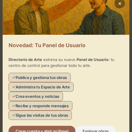
×
Galería
Novedad: Tu Panel de Usuario
Colección Museográfica Cárcel Real
Cáceres
Directorio de Arte
estrena su nuevo
Panel de Usuario
: tu
centro de control para gestionar todo tu arte.
Arqueología
Arte antiguo
+3
Publica y gestiona tus obras
Administra tu Espacio de Arte
Crea eventos y noticias
Recibe y responde mensajes
Sigue las visitas de tus obras
Galería
La Doncella y el Minotauro
Crear cuenta y abrir mi Panel
Explorar obras