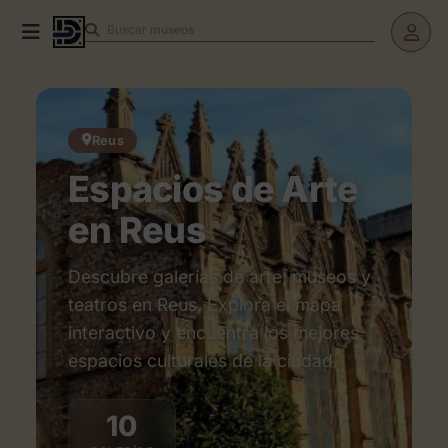
Buscar
teatros
Reus
Espacios de Arte
en Reus
Descubre galerías de arte, museos y
teatros en Reus. Explora el mapa
interactivo y encuentra los mejores
espacios culturales de la ciudad.
10