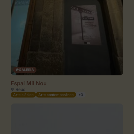
GALERÍA
Espai Mil Nou
Reus
Arte clásico
Arte contemporáneo
+3