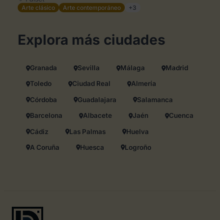
Arte clásico
Arte contemporáneo
+3
Explora más ciudades
Granada
Sevilla
Málaga
Madrid
Toledo
Ciudad Real
Almería
Córdoba
Guadalajara
Salamanca
Barcelona
Albacete
Jaén
Cuenca
Cádiz
Las Palmas
Huelva
A Coruña
Huesca
Logroño