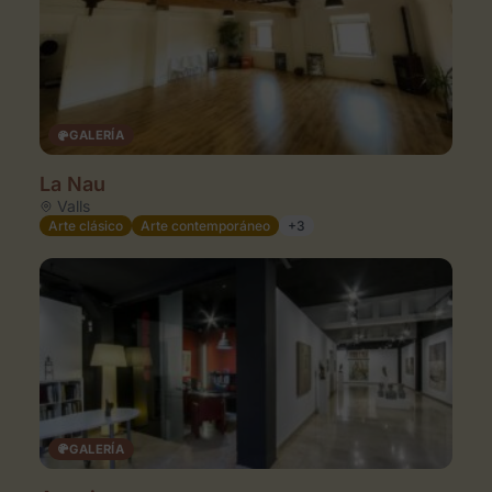
GALERÍA
La Nau
Valls
Arte clásico
Arte contemporáneo
+3
GALERÍA