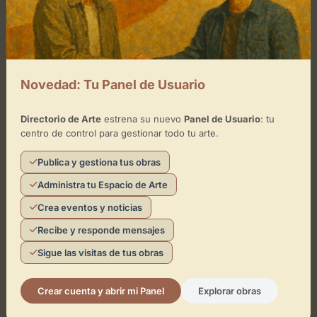
Novedad: Tu Panel de Usuario
Directorio de Arte
estrena su nuevo
Panel de Usuario
: tu
centro de control para gestionar todo tu arte.
Publica y gestiona tus obras
GALERÍA
Administra tu Espacio de Arte
Antoni Pinyol
Crea eventos y noticias
Reus
Arte contemporáneo
Arte moderno
+3
Recibe y responde mensajes
Sigue las visitas de tus obras
Crear cuenta y abrir mi Panel
Explorar obras