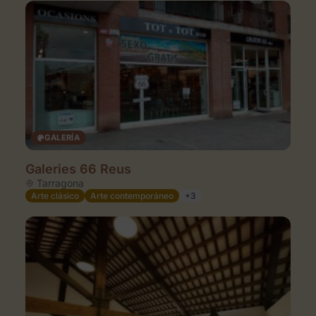
GALERÍA
Galeries 66 Reus
Tarragona
Arte clásico
Arte contemporáneo
+3