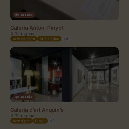
GALERÍA
Galería Antoni Pinyol
Tarragona
Arte callejero
Arte clásico
+3
GALERÍA
Galería d’art Anquin’s
Tarragona
Arte digital
Dibujo
+3