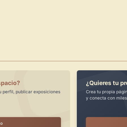
spacio?
¿Quieres tu pr
 perfil, publicar exposiciones
Crea tu propia pági
y conecta con miles
io