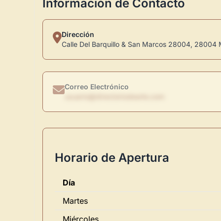
Información de Contacto
Dirección
Calle Del Barquillo & San Marcos 28004, 28004 
Correo Electrónico
usuario@directoriodearte.com
Horario de Apertura
Día
Martes
Miércoles