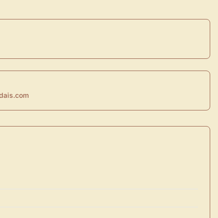
dais.com
×