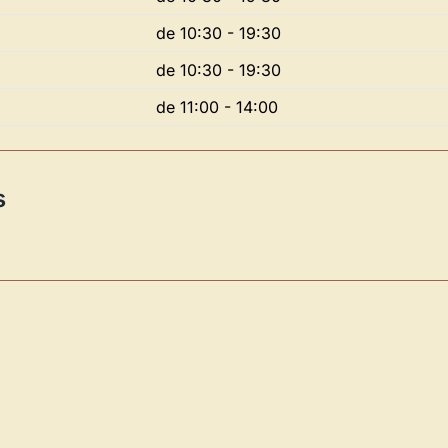
Novedad: Tu Panel 
de 10:30 - 19:30
Directorio de Arte
estrena su n
de 10:30 - 19:30
centro de control para gestionar 
de 11:00 - 14:00
Publica y gestiona tus obras
Administra tu Espacio de Arte
s
Recibe y responde mensajes
Sigue las visitas de tus obras
Crear cuenta y abrir mi Panel