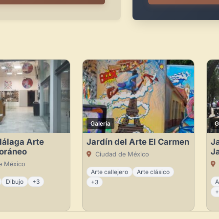
Galería
G
Málaga Arte
Jardín del Arte El Carmen
Ja
oráneo
Ja
Ciudad de México
e México
Arte callejero
Arte clásico
Dibujo
+3
A
+3
+