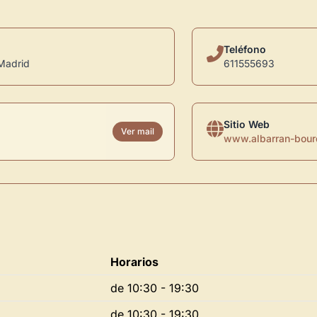
Teléfono
Madrid
611555693
Sitio Web
Ver mail
www.albarran-bour
Horarios
de 10:30 - 19:30
de 10:30 - 19:30