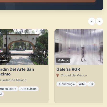
alería
Galería
rdín Del Arte San
Galería RGR
cinto
Ciudad de México
Ciudad de México
Arqueología
Arte
+3
rte callejero
Arte clásico
3