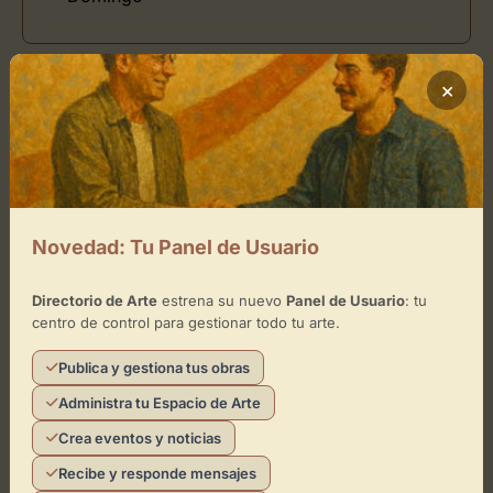
×
Ubicación de APPA art gallery
Cómo llegar
+
Novedad: Tu Panel de Usuario
−
Directorio de Arte
estrena su nuevo
Panel de Usuario
: tu
×
APPA art gallery
centro de control para gestionar todo tu arte.
Publica y gestiona tus obras
Toca el mapa para interactuar
Administra tu Espacio de Arte
Activar Mapa
Crea eventos y noticias
Recibe y responde mensajes