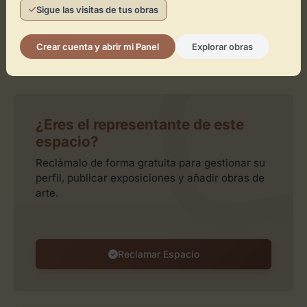
Sigue las visitas de tus obras
Crear cuenta y abrir mi Panel
Explorar obras
Leaflet
| ©
OpenStreetMap
contributors
¿Eres el representante de este
espacio?
Reclámalo de forma gratuita para gestionar su
perfil, publicar exposiciones y añadir obras de
arte.
Reclamar Espacio