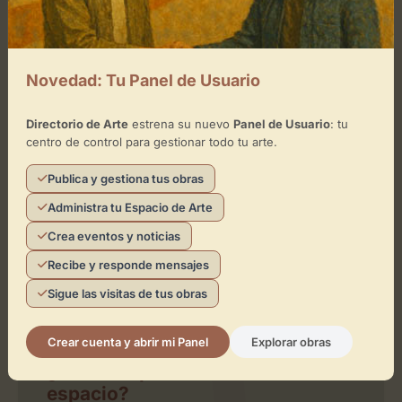
−
×
Arancha Osoro
Novedad: Tu Panel de Usuario
Toca el mapa para interactuar
Directorio de Arte
estrena su nuevo
Panel de Usuario
: tu
centro de control para gestionar todo tu arte.
Activar Mapa
Publica y gestiona tus obras
Administra tu Espacio de Arte
Crea eventos y noticias
Recibe y responde mensajes
Sigue las visitas de tus obras
Leaflet
| ©
OpenStreetMap
contributors
Crear cuenta y abrir mi Panel
Explorar obras
¿Eres el representante de este
espacio?