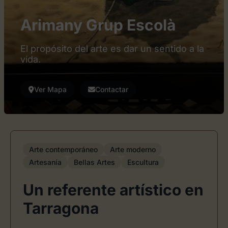
Arimany Grup Escolà
El propósito del arte es dar un sentido a la
vida.
Ver Mapa
Contactar
Arte contemporáneo
Arte moderno
Artesanía
Bellas Artes
Escultura
Un referente artístico en
Tarragona