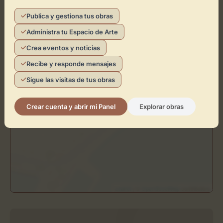
+
Publica y gestiona tus obras
−
Administra tu Espacio de Arte
Crea eventos y noticias
×
Arimany Grup Escolà
Recibe y responde mensajes
Sigue las visitas de tus obras
Toca el mapa para interactuar
Activar Mapa
Crear cuenta y abrir mi Panel
Explorar obras
Leaflet
| ©
OpenStreetMap
contributors