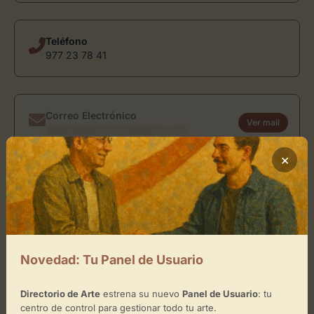
Teléfono
977 23 78 41
Correo Electrónico
Ver mail
usuario@directoriodearte.com
×
Sitio Web
www.grup-escola.com
Ubicación de Arimany Grup Escolà
Novedad: Tu Panel de Usuario
Cómo llegar
Directorio de Arte
estrena su nuevo
Panel de Usuario
: tu
centro de control para gestionar todo tu arte.