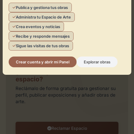
Publica y gestiona tus obras
Administra tu Espacio de Arte
Crea eventos y noticias
Recibe y responde mensajes
Sigue las visitas de tus obras
Leaflet
| ©
OpenStreetMap
contributors
Crear cuenta y abrir mi Panel
Explorar obras
¿Eres el representante de este
espacio?
Reclámalo de forma gratuita para gestionar su
perfil, publicar exposiciones y añadir obras de
arte.
Reclamar Espacio