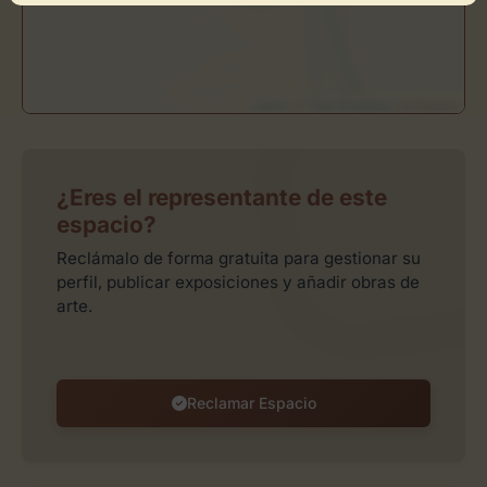
Leaflet
| ©
OpenStreetMap
contributors
¿Eres el representante de este
espacio?
Reclámalo de forma gratuita para gestionar su
perfil, publicar exposiciones y añadir obras de
arte.
Reclamar Espacio