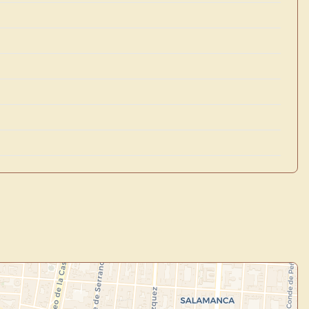
×
de Usuario
uevo
Panel de Usuario
: tu
todo tu arte.
Crea eventos y noticias
Explorar obras