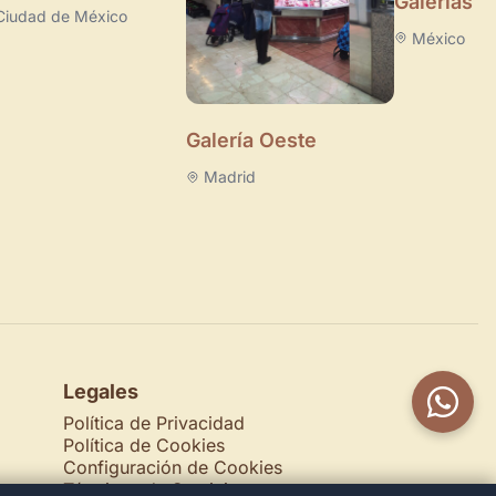
Galerías A
Ciudad de México
México
Galería Oeste
Madrid
Legales
Política de Privacidad
Política de Cookies
Configuración de Cookies
Términos de Servicio