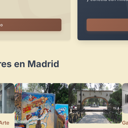
io
res en Madrid
Arte
Ga