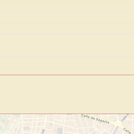
Novedad: Tu Panel 
Directorio de Arte
estrena su n
centro de control para gestionar 
Publica y gestiona tus obras
Administra tu Espacio de Arte
Recibe y responde mensajes
Sigue las visitas de tus obras
Crear cuenta y abrir mi Panel