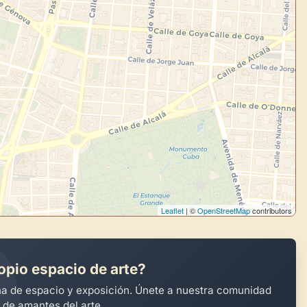
Leaflet
| ©
OpenStreetMap
contributors
opio espacio de arte?
na de espacio y exposición. Únete a nuestra comunidad
 de amantes del arte.