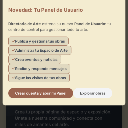
¿Eres el representante de este
Novedad: Tu Panel de Usuario
espacio?
Reclámalo de forma gratuita para gestionar su
Directorio de Arte
estrena su nuevo
Panel de Usuario
: tu
perfil, publicar exposiciones y añadir obras de
centro de control para gestionar todo tu arte.
arte.
Publica y gestiona tus obras
Administra tu Espacio de Arte
Crea eventos y noticias
Reclamar Espacio
Recibe y responde mensajes
Sigue las visitas de tus obras
Crear cuenta y abrir mi Panel
Explorar obras
¿Quieres tu propio espacio de
arte?
Crea tu propia página de espacio y exposición.
Únete a nuestra comunidad y conecta con
miles de amantes del arte.