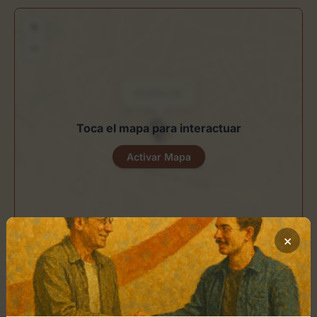
+
−
×
Arniches 26
Toca el mapa para interactuar
Activar Mapa
×
Leaflet
| ©
OpenStreetMap
contributors