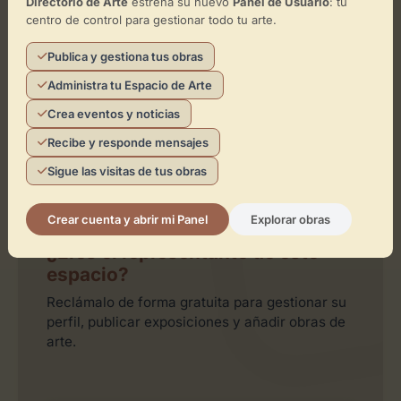
Directorio de Arte
estrena su nuevo
Panel de Usuario
: tu
centro de control para gestionar todo tu arte.
Activar Mapa
Publica y gestiona tus obras
Administra tu Espacio de Arte
Crea eventos y noticias
Recibe y responde mensajes
Sigue las visitas de tus obras
Leaflet
| ©
OpenStreetMap
contributors
Crear cuenta y abrir mi Panel
Explorar obras
¿Eres el representante de este
espacio?
Reclámalo de forma gratuita para gestionar su
perfil, publicar exposiciones y añadir obras de
arte.