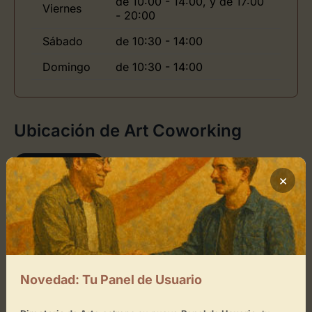
de 10:00 - 14:00, y de 17:00
Viernes
- 20:00
Sábado
de 10:30 - 14:00
Domingo
de 10:30 - 14:00
Ubicación de Art Coworking
Cómo llegar
×
+
−
×
Art Coworking
Novedad: Tu Panel de Usuario
Toca el mapa para interactuar