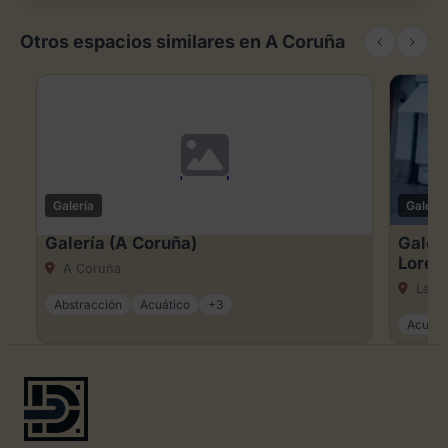
Otros espacios similares en A Coruña
Galería
Galería
Galería (A Coruña)
Galerí
Loren
A Coruña
La C
Abstracción
Acuático
+3
Acuare