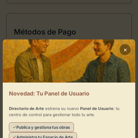
Métodos de Pago
×
Ubicación de Artemanz
Cómo llegar
Novedad: Tu Panel de Usuario
+
Directorio de Arte
estrena su nuevo
Panel de Usuario
: tu
centro de control para gestionar todo tu arte.
−
Publica y gestiona tus obras
×
Artemanz
Administra tu Espacio de Arte