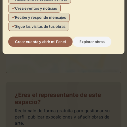
Crea eventos y noticias
Toca el mapa para interactuar
Recibe y responde mensajes
Activar Mapa
Sigue las visitas de tus obras
Crear cuenta y abrir mi Panel
Explorar obras
Leaflet
| ©
OpenStreetMap
contributors
¿Eres el representante de este
espacio?
Reclámalo de forma gratuita para gestionar su
perfil, publicar exposiciones y añadir obras de
arte.