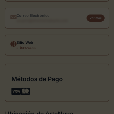
Correo Electrónico
Ver mail
usuario@directoriodearte.com
Sitio Web
artenuva.es
Métodos de Pago
Ubicación de ArteNuva