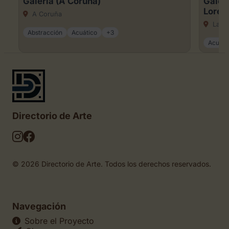
Galería (A Coruña)
Galerí
Loren
A Coruña
La C
Abstracción
Acuático
+3
Acuare
Directorio de Arte
© 2026 Directorio de Arte. Todos los derechos reservados.
Navegación
Sobre el Proyecto