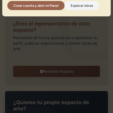
Leaflet
| ©
OpenStreetMap
contributors
Crear cuenta y abrir mi Panel
Explorar obras
¿Eres el representante de este
espacio?
Reclámalo de forma gratuita para gestionar su
perfil, publicar exposiciones y añadir obras de
arte.
Reclamar Espacio
¿Quieres tu propio espacio de
arte?