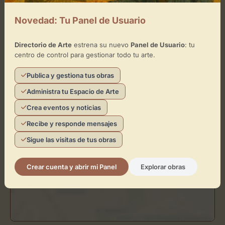
Cómo llegar
Novedad: Tu Panel de Usuario
+
Directorio de Arte
estrena su nuevo
Panel de Usuario
: tu
centro de control para gestionar todo tu arte.
−
Publica y gestiona tus obras
×
ARTsolutely
Administra tu Espacio de Arte
Crea eventos y noticias
Toca el mapa para interactuar
Recibe y responde mensajes
Activar Mapa
Sigue las visitas de tus obras
Crear cuenta y abrir mi Panel
Explorar obras
Leaflet
| ©
OpenStreetMap
contributors