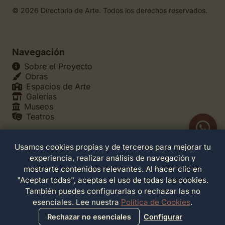
© 2026 Directorio de Arte. Todos los derechos reservados.
Navegación
Sobre el Proyecto
Obras
Espacios de Arte
Galerías
Museos
Teatros
Usamos cookies propias y de terceros para mejorar tu
Legales
experiencia, realizar análisis de navegación y
Política de Privacidad
mostrarte contenidos relevantes. Al hacer clic en
Política de Cookies
"Aceptar todas", aceptas el uso de todas las cookies.
Configuración de Cookies
También puedes configurarlas o rechazar las no
Términos de Servicio
esenciales. Lee nuestra
Política de Cookies
.
Contacto
Rechazar no esenciales
Configurar