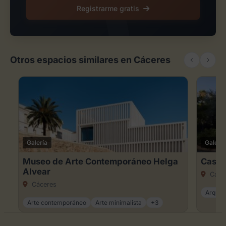
Registrarme gratis
Otros espacios similares en Cáceres
Galería
Galería
Museo de Arte Contemporáneo Helga
Casa 
Alvear
Cáce
Cáceres
Arqueo
Arte contemporáneo
Arte minimalista
+3