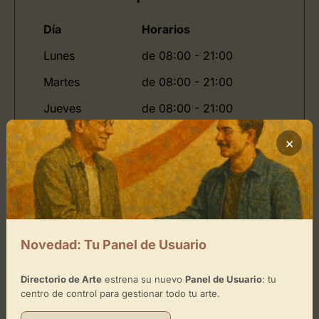
Día
Horarios
Lunes
de 08:00 - 21:00
Martes
de 08:00 - 21:00
Jueves
de 08:00 - 21:00
Viernes
de 08:00 - 21:00
×
Domingo
de -
Ubicación de Sala Pintores 10
Novedad: Tu Panel de Usuario
Cómo llegar
Directorio de Arte
estrena su nuevo
Panel de Usuario
: tu
centro de control para gestionar todo tu arte.
+