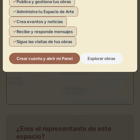
−
Publica y gestiona tus obras
Administra tu Espacio de Arte
×
Crea eventos y noticias
Sala Pintores 10
Recibe y responde mensajes
Toca el mapa para interactuar
Sigue las visitas de tus obras
Activar Mapa
Crear cuenta y abrir mi Panel
Explorar obras
Leaflet
| ©
OpenStreetMap
contributors
¿Eres el representante de este
espacio?