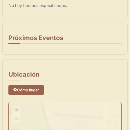
No hay horarios especificados.
Próximos Eventos
Ubicación
×
Cómo llegar
+
Novedad: Tu Panel de Usuario
−
Directorio de Arte
estrena su nuevo
Panel de Usuario
: tu