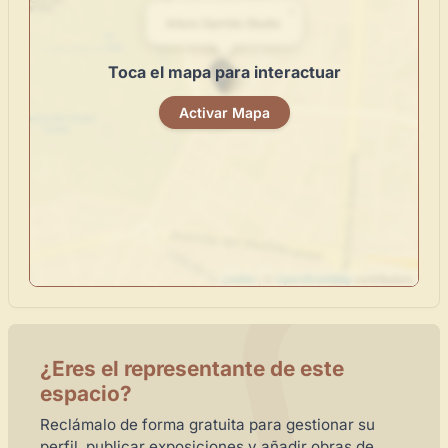
×
centro de control para gestionar todo tu arte.
Arturo Garrido Studio
Publica y gestiona tus obras
Toca el mapa para interactuar
Administra tu Espacio de Arte
Activar Mapa
Crea eventos y noticias
Recibe y responde mensajes
Sigue las visitas de tus obras
Crear cuenta y abrir mi Panel
Explorar obras
Leaflet
| ©
OpenStreetMap
contributors
¿Eres el representante de este
espacio?
Reclámalo de forma gratuita para gestionar su
perfil, publicar exposiciones y añadir obras de