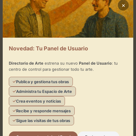
×
Lunes
de 10:00 - 22:00
Martes
de 10:00 - 22:00
Miércoles
de 10:00 - 22:00
Jueves
de 10:00 - 22:00
Novedad: Tu Panel de Usuario
Viernes
de 10:00 - 22:00
Directorio de Arte
estrena su nuevo
Panel de Usuario
: tu
Sábado
de 10:00 - 22:00
centro de control para gestionar todo tu arte.
Domingo
Publica y gestiona tus obras
Administra tu Espacio de Arte
Crea eventos y noticias
Ubicación de Centro Comercial
Recibe y responde mensajes
Independencia «El Caracol»
Sigue las visitas de tus obras
Cómo llegar