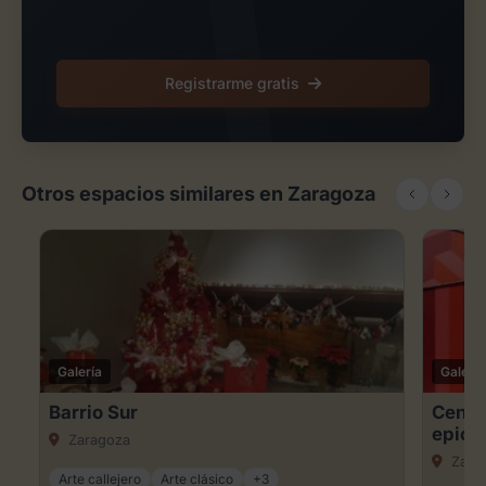
Registrarme gratis
Otros espacios similares en Zaragoza
Galería
Galería
Barrio Sur
Centro
epice
Zaragoza
Zara
Arte callejero
Arte clásico
+3