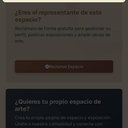
¿Eres el representante de este
espacio?
Reclámalo de forma gratuita para gestionar su
perfil, publicar exposiciones y añadir obras de
arte.
Reclamar Espacio
¿Quieres tu propio espacio de
arte?
Crea tu propia página de espacio y exposición.
Únete a nuestra comunidad y conecta con