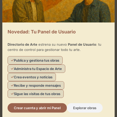
+
−
Novedad: Tu Panel de Usuario
×
CIBOportraits
Directorio de Arte
estrena su nuevo
Panel de Usuario
: tu
centro de control para gestionar todo tu arte.
Toca el mapa para interactuar
Publica y gestiona tus obras
Activar Mapa
Administra tu Espacio de Arte
Crea eventos y noticias
Recibe y responde mensajes
Sigue las visitas de tus obras
Leaflet
| ©
OpenStreetMap
contributors
Crear cuenta y abrir mi Panel
Explorar obras