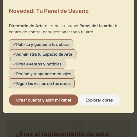
+
−
Novedad: Tu Panel de Usuario
Directorio de Arte
estrena su nuevo
Panel de Usuario
: tu
×
Círculo de Bellas Artes
centro de control para gestionar todo tu arte.
Toca el mapa para interactuar
Publica y gestiona tus obras
Administra tu Espacio de Arte
Activar Mapa
Crea eventos y noticias
Recibe y responde mensajes
Sigue las visitas de tus obras
Crear cuenta y abrir mi Panel
Explorar obras
Leaflet
| ©
OpenStreetMap
contributors
¿Eres el representante de este